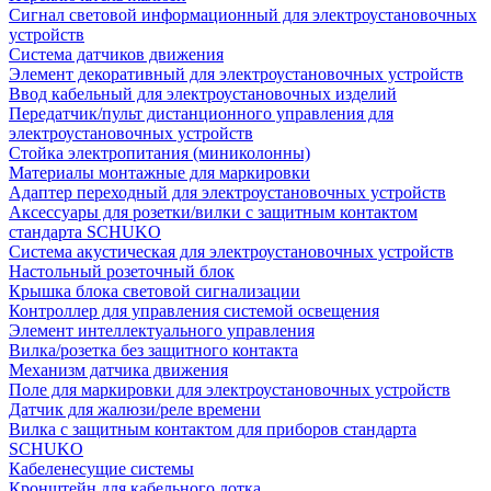
Сигнал световой информационный для электроустановочных
устройств
Система датчиков движения
Элемент декоративный для электроустановочных устройств
Ввод кабельный для электроустановочных изделий
Передатчик/пульт дистанционного управления для
электроустановочных устройств
Стойка электропитания (миниколонны)
Материалы монтажные для маркировки
Адаптер переходный для электроустановочных устройств
Аксессуары для розетки/вилки с защитным контактом
стандарта SCHUKO
Система акустическая для электроустановочных устройств
Настольный розеточный блок
Крышка блока световой сигнализации
Контроллер для управления системой освещения
Элемент интеллектуального управления
Вилка/розетка без защитного контакта
Механизм датчика движения
Поле для маркировки для электроустановочных устройств
Датчик для жалюзи/реле времени
Вилка с защитным контактом для приборов стандарта
SCHUKO
Кабеленесущие системы
Кронштейн для кабельного лотка