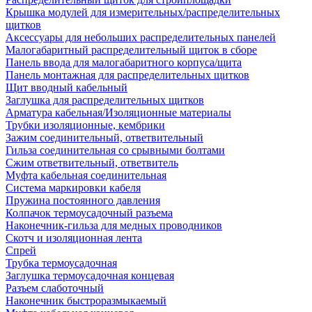
Крышка модулей для измерительных/распределительных
щитков
Аксессуары для небольших распределительных панелей
Малогабаритный распределительный щиток в сборе
Панель ввода для малогабаритного корпуса/щита
Панель монтажная для распределительных щитков
Щит вводный кабельный
Заглушка для распределительных щитков
Арматура кабельная/Изоляционные материалы
Трубки изоляционные, кембрики
Зажим соединительный, ответвительный
Гильза соединительная со срывными болтами
Сжим ответвительный, ответвитель
Муфта кабельная соединительная
Система маркировки кабеля
Пружина постоянного давления
Колпачок термоусадочный разъема
Наконечник-гильза для медных проводников
Скотч и изоляционная лента
Спрей
Трубка термоусадочная
Заглушка термоусадочная концевая
Разъем слаботочный
Наконечник быстроразмыкаемый