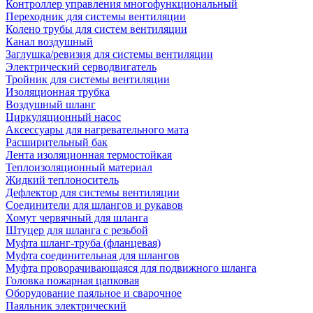
Контроллер управления многофункциональный
Переходник для системы вентиляции
Колено трубы для систем вентиляции
Канал воздушный
Заглушка/ревизия для системы вентиляции
Электрический серводвигатель
Тройник для системы вентиляции
Изоляционная трубка
Воздушный шланг
Циркуляционный насос
Аксессуары для нагревательного мата
Расширительный бак
Лента изоляционная термостойкая
Теплоизоляционный материал
Жидкий теплоноситель
Дефлектор для системы вентиляции
Соединители для шлангов и рукавов
Хомут червячный для шланга
Штуцер для шланга с резьбой
Муфта шланг-труба (фланцевая)
Муфта соединительная для шлангов
Муфта проворачивающаяся для подвижного шланга
Головка пожарная цапковая
Оборудование паяльное и сварочное
Паяльник электрический