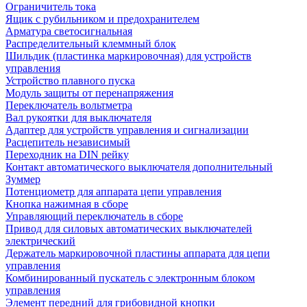
Ограничитель тока
Ящик с рубильником и предохранителем
Арматура светосигнальная
Распределительный клеммный блок
Шильдик (пластинка маркировочная) для устройств
управления
Устройство плавного пуска
Модуль защиты от перенапряжения
Переключатель вольтметра
Вал рукоятки для выключателя
Адаптер для устройств управления и сигнализации
Расцепитель независимый
Переходник на DIN рейку
Контакт автоматического выключателя дополнительный
Зуммер
Потенциометр для аппарата цепи управления
Кнопка нажимная в сборе
Управляющий переключатель в сборе
Привод для силовых автоматических выключателей
электрический
Держатель маркировочной пластины аппарата для цепи
управления
Комбинированный пускатель с электронным блоком
управления
Элемент передний для грибовидной кнопки