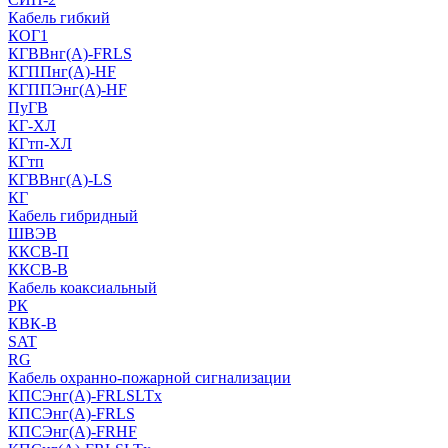
Кабель гибкий
КОГ1
КГВВнг(А)-FRLS
КГППнг(A)-HF
КГППЭнг(A)-HF
ПуГВ
КГ-ХЛ
КГтп-ХЛ
КГтп
КГВВнг(А)-LS
КГ
Кабель гибридный
ШВЭВ
ККСВ-П
ККСВ-В
Кабель коаксиальный
РК
КВК-В
SAT
RG
Кабель охранно-пожарной сигнализации
КПСЭнг(А)-FRLSLTx
КПСЭнг(А)-FRLS
КПСЭнг(А)-FRHF