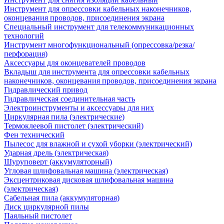
Инструмент для опрессовки кабельных наконечников,
оконцевания проводов, присоединения экрана
Специальный инструмент для телекоммуникационных
технологий
Инструмент многофункциональный (опрессовка/резка/
перфорация)
Аксессуары для оконцевателей проводов
Вкладыш для инструмента для опрессовки кабельных
наконечников, оконцевания проводов, присоединения экрана
Гидравлический привод
Гидравлическая соединительная часть
Электроинструменты и аксессуары для них
Циркулярная пила (электрические)
Термоклеевой пистолет (электрический)
Фен технический
Пылесос для влажной и сухой уборки (электрический)
Ударная дрель (электрическая)
Шуруповерт (аккумуляторный)
Угловая шлифовальная машина (электрическая)
Эксцентриковая дисковая шлифовальная машина
(электрическая)
Сабельная пила (аккумуляторная)
Диск циркулярной пилы
Паяльный пистолет