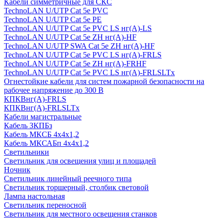
Кабели симметричные для СКС
TechnoLAN U/UTP Cat 5e PVC
TechnoLAN U/UTP Cat 5e PE
TechnoLAN U/UTP Cat 5e PVC LS нг(A)-LS
TechnoLAN U/UTP Cat 5e ZH нг(A)-HF
TechnoLAN U/UTP SWA Cat 5e ZH нг(A)-HF
TechnoLAN U/UTP Cat 5e PVC LS нг(A)-FRLS
TechnoLAN U/UTP Cat 5e ZH нг(A)-FRHF
TechnoLAN U/UTP Cat 5e PVC LS нг(A)-FRLSLTx
Огнестойкие кабели для систем пожарной безопасности на
рабочее напряжение до 300 В
КПКВнг(A)-FRLS
КПКВнг(A)-FRLSLTx
Кабели магистральные
Кабель ЗКПБз
Кабель МКСБ 4х4х1,2
Кабель МКСАБп 4х4х1,2
Светильники
Светильник для освещения улиц и площадей
Ночник
Светильник линейный реечного типа
Светильник торшерный, столбик световой
Лампа настольная
Светильник переносной
Светильник для местного освещения станков