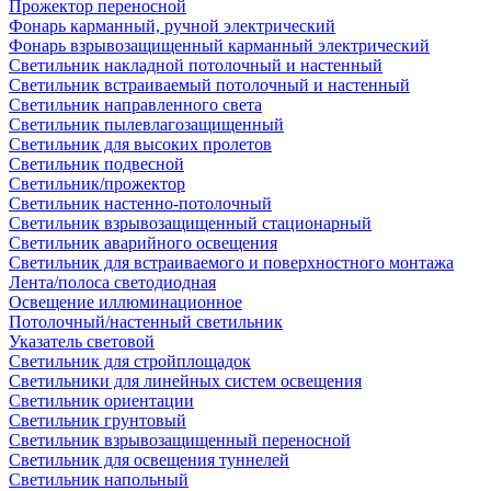
Прожектор переносной
Фонарь карманный, ручной электрический
Фонарь взрывозащищенный карманный электрический
Светильник накладной потолочный и настенный
Светильник встраиваемый потолочный и настенный
Светильник направленного света
Светильник пылевлагозащищенный
Светильник для высоких пролетов
Светильник подвесной
Светильник/прожектор
Светильник настенно-потолочный
Светильник взрывозащищенный стационарный
Светильник аварийного освещения
Светильник для встраиваемого и поверхностного монтажа
Лента/полоса светодиодная
Освещение иллюминационное
Потолочный/настенный светильник
Указатель световой
Светильник для стройплощадок
Светильники для линейных систем освещения
Светильник ориентации
Светильник грунтовый
Светильник взрывозащищенный переносной
Светильник для освещения туннелей
Светильник напольный