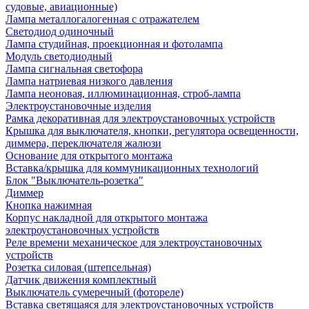
судовые, авиационные)
Лампа металлогалогенная с отражателем
Светодиод одиночный
Лампа студийная, проекционная и фотолампа
Модуль светодиодный
Лампа сигнальная светофора
Лампа натриевая низкого давления
Лампа неоновая, иллюминационная, строб-лампа
Электроустановочные изделия
Рамка декоративная для электроустановочных устройств
Крышка для выключателя, кнопки, регулятора освещенности,
диммера, переключателя жалюзи
Основание для открытого монтажа
Вставка/крышка для коммуникационных технологий
Блок "Выключатель-розетка"
Диммер
Кнопка нажимная
Корпус накладной для открытого монтажа
электроустановочных устройств
Реле времени механическое для электроустановочных
устройств
Розетка силовая (штепсельная)
Датчик движения комплектный
Выключатель сумеречный (фотореле)
Вставка светящаяся для электроустановочных устройств