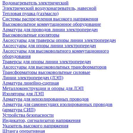
Водонагреватель электрический
Электрический воздухонагреватель, навесной
Тепловая пушка (газ/масло)
Системы распределения высокого напряжения
Высоковольтное коммутационное оборудование
Арматура для проводов линии электропередач
Высоковольтные изоляторы
Аксессуары для траверсы опоры линии электропередач
Аксессуары для опоры линии электропередач
Аксессуары для высоковольтного коммутационного
оборудования
Траверсы для опоры линии электропередач
Аксессуары для высоковольтных трансформаторов
Трансформаторы высоковольтные силовые
Линии электропередач (ЛЭП)
Арматура линейно-сцепная
Металлоконструкции и опоры для ЛЭП
Изоляторы для ЛЭП
Арматура для неизолированных проводов
Арматура для самонесущих изолированных проводов
(арматура СИП)
Устройства безопасности
Индикатор, сигнализатор напряжения
Указатель высокого напряжения
Штанга оперативная