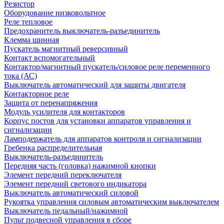
Резистор
Оборудование низковольтное
Реле тепловое
Предохранитель выключатель-разъединитель
Клемма шинная
Пускатель магнитный реверсивный
Контакт вспомогательный
Контактор/магнитный пускатель/силовое реле переменного
тока (АС)
Выключатель автоматический для защиты двигателя
Контакторное реле
Защита от перенапряжения
Модуль усилителя для контакторов
Корпус постов для установки аппаратов управления и
сигнализации
Ламподержатель для аппаратов контроля и сигнализации
Гребенка распределительная
Выключатель-разъединитель
Передняя часть (головка) нажимной кнопки
Элемент передний переключателя
Элемент передний светового индикатора
Выключатель автоматический силовой
Рукоятка управления силовым автоматическим выключателем
Выключатель педальный/нажимной
Пульт подвесной управления в сборе