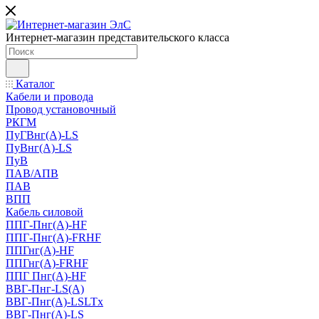
Интернет-магазин представительского класса
Каталог
Кабели и провода
Провод установочный
РКГМ
ПуГВнг(А)-LS
ПуВнг(А)-LS
ПуВ
ПАВ/АПВ
ПАВ
ВПП
Кабель силовой
ППГ-Пнг(А)-HF
ППГ-Пнг(А)-FRHF
ППГнг(А)-HF
ППГнг(А)-FRHF
ППГ Пнг(А)-HF
ВВГ-Пнг-LS(А)
ВВГ-Пнг(А)-LSLTx
ВВГ-Пнг(А)-LS