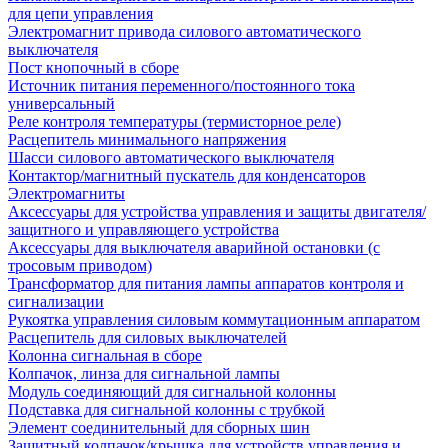
для цепи управления
Электромагнит привода силового автоматического
выключателя
Пост кнопочный в сборе
Источник питания переменного/постоянного тока
универсальный
Реле контроля температуры (термисторное реле)
Расцепитель минимального напряжения
Шасси силового автоматического выключателя
Контактор/магнитный пускатель для конденсаторов
Электромагниты
Аксессуары для устройства управления и защиты двигателя/
защитного и управляющего устройства
Аксессуары для выключателя аварийной остановки (с
тросовым приводом)
Трансформатор для питания лампы аппаратов контроля и
сигнализации
Рукоятка управления силовым коммутационным аппаратом
Расцепитель для силовых выключателей
Колонна сигнальная в сборе
Колпачок, линза для сигнальной лампы
Модуль соединяющий для сигнальной колонны
Подставка для сигнальной колонны с трубкой
Элемент соединительный для сборных шин
Защитный колпачок/крышка для устройств управления и