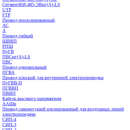
СегментКИ-485-ЭВнг(А)-LS
UTP
FTP
Провод неизолированный
АС
А
Провод гибкий
ШВВП
РПШ
ПуГВ
ПВСнг(А)-LS
ПВС
Провод одножильный
ПГВА
Провод плоский для внутренней электропроводки
ПуГВВ-П
ПГВВП
ПВВП
Кабель высокого напряжения
ААШв
Провод самонесущий изолированный для воздушных линий
электропередачи
СИП-4
СИП-3
СИП-2