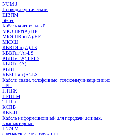
NUM-J
Провод акустический
ШВПМ
Stereo
Кабель контрольный
МКЭШнг(A)-HF
МКЭШВнг(А)-HF
МКЭШ
КВВГЭнг(А)-LS
КВВГнг(А)-LS
КВВГнг(А)-FRLS
КВВГнг(А)
КВВГ
КВБШвнг(А)-LS
Кабели связи, телефонные, телекоммуникационные
ТРП
ПТПЖ
ПРППМ
ТППэп
КСПВ
КВК-П
Кабель информационный для передачи данных,
компьютерный
П274/М
СегментКИ-485-Энг(А)-HF