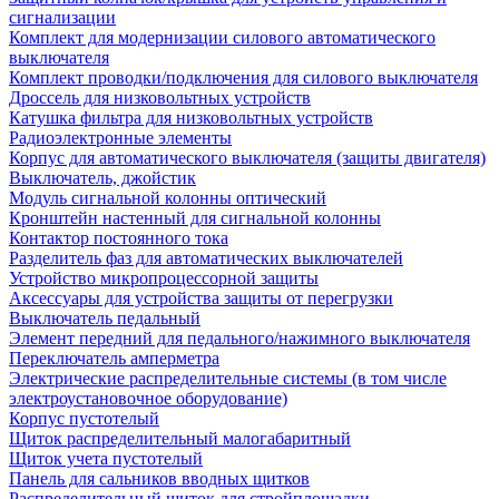
сигнализации
Комплект для модернизации силового автоматического
выключателя
Комплект проводки/подключения для силового выключателя
Дроссель для низковольтных устройств
Катушка фильтра для низковольтных устройств
Радиоэлектронные элементы
Корпус для автоматического выключателя (защиты двигателя)
Выключатель, джойстик
Модуль сигнальной колонны оптический
Кронштейн настенный для сигнальной колонны
Контактор постоянного тока
Разделитель фаз для автоматических выключателей
Устройство микропроцессорной защиты
Аксессуары для устройства защиты от перегрузки
Выключатель педальный
Элемент передний для педального/нажимного выключателя
Переключатель амперметра
Электрические распределительные системы (в том числе
электроустановочное оборудование)
Корпус пустотелый
Щиток распределительный малогабаритный
Щиток учета пустотелый
Панель для сальников вводных щитков
Распределительный щиток для стройплощадки