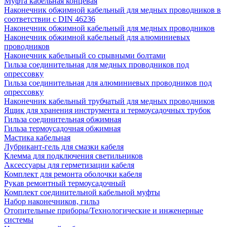
Муфта кабельная концевая
Наконечник обжимной кабельный для медных проводников в
соответствии с DIN 46236
Наконечник обжимной кабельный для медных проводников
Наконечник обжимной кабельный для алюминиевых
проводников
Наконечник кабельный со срывными болтами
Гильза соединительная для медных проводников под
опрессовку
Гильза соединительная для алюминиевых проводников под
опрессовку
Наконечник кабельный трубчатый для медных проводников
Ящик для хранения инструмента и термоусадочных трубок
Гильза соединительная обжимная
Гильза термоусадочная обжимная
Мастика кабельная
Лубрикант-гель для смазки кабеля
Клемма для подключения светильников
Аксессуары для герметизации кабеля
Комплект для ремонта оболочки кабеля
Рукав ремонтный термоусадочный
Комплект соединительной кабельной муфты
Набор наконечников, гильз
Отопительные приборы/Технологические и инженерные
системы