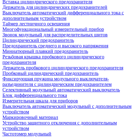
Вставка цилиндрического предохранителя
Держатель для цилиндрических предохранителей
Выключатель автоматический дифференциального тока с
дополнительным устройством
Таймер лестничного освещения
Многофункциональный измерительный прибор
Звонок модульный для распределительных щитов
Цилиндрический предохранитель
Предохранитель среднего и высокого напряжения
Миниатюрный плавкий предохранитель
Резьбовая крышка пробкового цилиндрического
предохранителя
Держатель пробкового цилиндрического предохранителя
Пробковый цилиндрический предохранитель
Фиксирующая пружина модульного выключателя-
разъединителя с цилиндрическим предохранителем
Селективный модульный автоматический выключатель
Блок дифференциального тока
Измерительная шкала для приборов
Выключатель автоматический модульный с дополнительным
устройством
Маркировочный материал
Устройство защитного отключения с дополнительным
устройством
Частотомер модульный