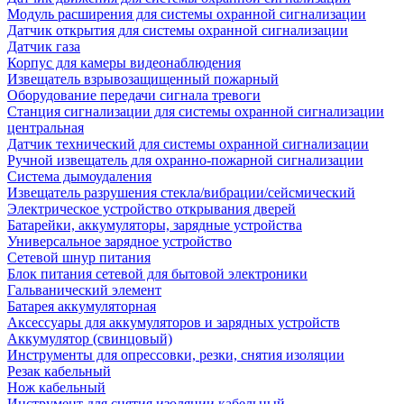
Модуль расширения для системы охранной сигнализации
Датчик открытия для системы охранной сигнализации
Датчик газа
Корпус для камеры видеонаблюдения
Извещатель взрывозащищенный пожарный
Оборудование передачи сигнала тревоги
Станция сигнализации для системы охранной сигнализации
центральная
Датчик технический для системы охранной сигнализации
Ручной извещатель для охранно-пожарной сигнализации
Система дымоудаления
Извещатель разрушения стекла/вибрации/сейсмический
Электрическое устройство открывания дверей
Батарейки, аккумуляторы, зарядные устройства
Универсальное зарядное устройство
Сетевой шнур питания
Блок питания сетевой для бытовой электроники
Гальванический элемент
Батарея аккумуляторная
Аксессуары для аккумуляторов и зарядных устройств
Аккумулятор (свинцовый)
Инструменты для опрессовки, резки, снятия изоляции
Резак кабельный
Нож кабельный
Инструмент для снятия изоляции кабельный