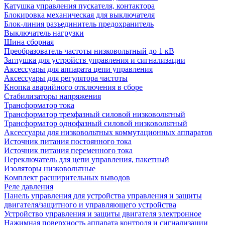
Катушка управления пускателя, контактора
Блокировка механическая для выключателя
Блок-линия разъединитель предохранитель
Выключатель нагрузки
Шина сборная
Преобразователь частоты низковольтный до 1 кВ
Заглушка для устройств управления и сигнализации
Аксессуары для аппарата цепи управления
Аксессуары для регулятора частоты
Кнопка аварийного отключения в сборе
Стабилизаторы напряжения
Трансформатор тока
Трансформатор трехфазный силовой низковольтный
Трансформатор однофазный силовой низковольтный
Аксессуары для низковольтных коммутационных аппаратов
Источник питания постоянного тока
Источник питания переменного тока
Переключатель для цепи управления, пакетный
Изоляторы низковольтные
Комплект расширительных выводов
Реле давления
Панель управления для устройства управления и защиты
двигателя/защитного и управляющего устройства
Устройство управления и защиты двигателя электронное
Нажимная поверхность аппарата контроля и сигнализации