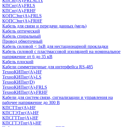
КПСнг(А)-FRLSLTx
КПСнг(А)-FRLS
КПСнг(А)-FRHF
КОПСЭнг(А)-FRLS
КОПСЭнг(А)-FRHF
Кабель для связи и передачи данных (медь)
Кабель оптический
Кабель спиральный
Провод обмоточный
Кабель силовой < 1кВ для нестационарной прокладки
Кабель силовой с пластмассовой изоляцией на номинальное
напряжение от 6 до 35 кВ
Кабель плоский
Кабели симметричные для интерфейса RS-485
ТеxноКИПнг(A)-HF
ТеxноКИПнг(A)-LS
ТеxноКИПнг(D)
ТехноКИПнг(A)-FRLS
ТехноКИПнг(A)-FRHF
Кабели для систем связи, сигнализации и управления на
рабочее напряжение до 300 В
КПСТТнг(A)-HF
КПСТЭТнг(A)-HF
КПСГТТнг(A)-HF
КПСГТЭТнг(A)-HF