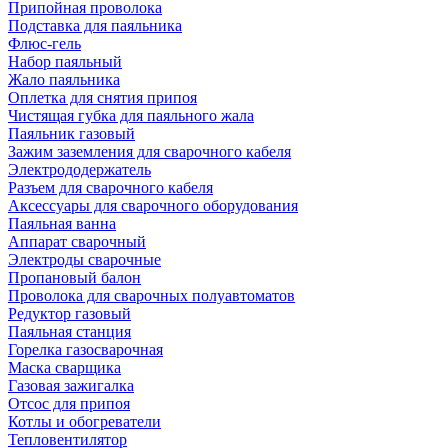
Припойная проволока
Подставка для паяльника
Флюс-гель
Набор паяльный
Жало паяльника
Оплетка для снятия припоя
Чистящая губка для паяльного жала
Паяльник газовый
Зажим заземления для сварочного кабеля
Электрододержатель
Разъем для сварочного кабеля
Аксессуары для сварочного оборудования
Паяльная ванна
Аппарат сварочный
Электроды сварочные
Пропановый балон
Проволока для сварочных полуавтоматов
Редуктор газовый
Паяльная станция
Горелка газосварочная
Маска сварщика
Газовая зажигалка
Отсос для припоя
Котлы и обогреватели
Тепловентилятор