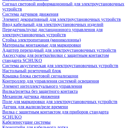
Сигнал световой информационный для электроустановочных
устройств
Система датчиков движения
Элемент декоративный для электроустановочных устройств
Ввод кабельный для электроустановочных изделий
Передатчик/пульт дистанционного управления для
электроустановочных устройств
Стойка электропитания (миниколонны)
Материалы монтажные для маркировки
Адаптер переходный для электроустановочных устройств
Аксессуары для розетки/вилки с защитным контактом
стандарта SCHUKO
Система акустическая для электроустановочных устройств
Настольный розеточный блок
Крышка блока световой сигнализации
Контроллер для управления системой освещения
Элемент интеллектуального управления
Вилка/розетка без защитного контакта
Механизм датчика движения
Поле для маркировки для электроустановочных устройств
Датчик для жалюзи/реле времени
Вилка с защитным контактом для приборов стандарта
SCHUKO
Кабеленесущие системы
Кронштейн для кабельного лотка