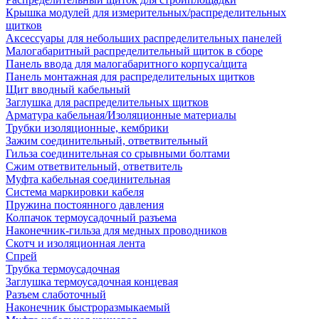
Крышка модулей для измерительных/распределительных
щитков
Аксессуары для небольших распределительных панелей
Малогабаритный распределительный щиток в сборе
Панель ввода для малогабаритного корпуса/щита
Панель монтажная для распределительных щитков
Щит вводный кабельный
Заглушка для распределительных щитков
Арматура кабельная/Изоляционные материалы
Трубки изоляционные, кембрики
Зажим соединительный, ответвительный
Гильза соединительная со срывными болтами
Сжим ответвительный, ответвитель
Муфта кабельная соединительная
Система маркировки кабеля
Пружина постоянного давления
Колпачок термоусадочный разъема
Наконечник-гильза для медных проводников
Скотч и изоляционная лента
Спрей
Трубка термоусадочная
Заглушка термоусадочная концевая
Разъем слаботочный
Наконечник быстроразмыкаемый