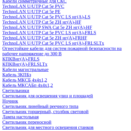
Кабели симметричные для СКС
TechnoLAN U/UTP Cat 5e PVC
TechnoLAN U/UTP Cat 5e PE
TechnoLAN U/UTP Cat 5e PVC LS нг(A)-LS
TechnoLAN U/UTP Cat 5e ZH нг(A)-HF
TechnoLAN U/UTP SWA Cat 5e ZH нг(A)-HF
TechnoLAN U/UTP Cat 5e PVC LS нг(A)-FRLS
TechnoLAN U/UTP Cat 5e ZH нг(A)-FRHF
TechnoLAN U/UTP Cat 5e PVC LS нг(A)-FRLSLTx
Огнестойкие кабели для систем пожарной безопасности на
рабочее напряжение до 300 В
КПКВнг(A)-FRLS
КПКВнг(A)-FRLSLTx
Кабели магистральные
Кабель ЗКПБз
Кабель МКСБ 4х4х1,2
Кабель МКСАБп 4х4х1,2
Светильники
Светильник для освещения улиц и площадей
Ночник
Светильник линейный реечного типа
Светильник торшерный, столбик световой
Лампа настольная
Светильник переносной
Светильник для местного освещения станков