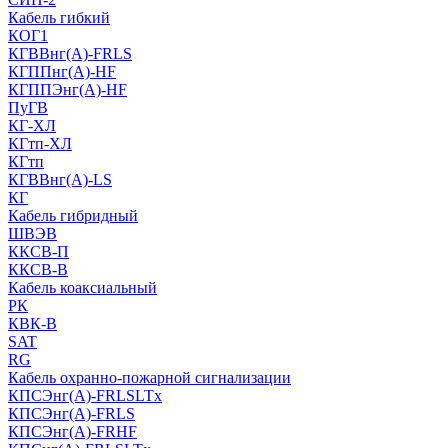
Кабель гибкий
КОГ1
КГВВнг(А)-FRLS
КГППнг(A)-HF
КГППЭнг(A)-HF
ПуГВ
КГ-ХЛ
КГтп-ХЛ
КГтп
КГВВнг(А)-LS
КГ
Кабель гибридный
ШВЭВ
ККСВ-П
ККСВ-В
Кабель коаксиальный
РК
КВК-В
SAT
RG
Кабель охранно-пожарной сигнализации
КПСЭнг(А)-FRLSLTx
КПСЭнг(А)-FRLS
КПСЭнг(А)-FRHF