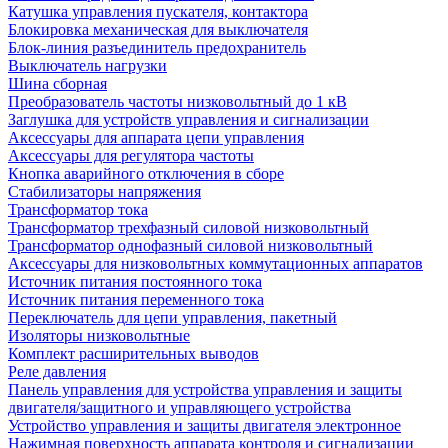
Катушка управления пускателя, контактора
Блокировка механическая для выключателя
Блок-линия разъединитель предохранитель
Выключатель нагрузки
Шина сборная
Преобразователь частоты низковольтный до 1 кВ
Заглушка для устройств управления и сигнализации
Аксессуары для аппарата цепи управления
Аксессуары для регулятора частоты
Кнопка аварийного отключения в сборе
Стабилизаторы напряжения
Трансформатор тока
Трансформатор трехфазный силовой низковольтный
Трансформатор однофазный силовой низковольтный
Аксессуары для низковольтных коммутационных аппаратов
Источник питания постоянного тока
Источник питания переменного тока
Переключатель для цепи управления, пакетный
Изоляторы низковольтные
Комплект расширительных выводов
Реле давления
Панель управления для устройства управления и защиты
двигателя/защитного и управляющего устройства
Устройство управления и защиты двигателя электронное
Нажимная поверхность аппарата контроля и сигнализации