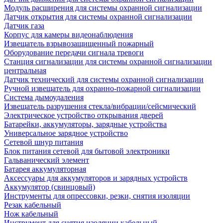
Модуль расширения для системы охранной сигнализации
Датчик открытия для системы охранной сигнализации
Датчик газа
Корпус для камеры видеонаблюдения
Извещатель взрывозащищенный пожарный
Оборудование передачи сигнала тревоги
Станция сигнализации для системы охранной сигнализации
центральная
Датчик технический для системы охранной сигнализации
Ручной извещатель для охранно-пожарной сигнализации
Система дымоудаления
Извещатель разрушения стекла/вибрации/сейсмический
Электрическое устройство открывания дверей
Батарейки, аккумуляторы, зарядные устройства
Универсальное зарядное устройство
Сетевой шнур питания
Блок питания сетевой для бытовой электроники
Гальванический элемент
Батарея аккумуляторная
Аксессуары для аккумуляторов и зарядных устройств
Аккумулятор (свинцовый)
Инструменты для опрессовки, резки, снятия изоляции
Резак кабельный
Нож кабельный
Инструмент для снятия изоляции кабельный