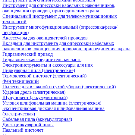
Инструмент для опрессовки кабельных наконечников,
оконцевания проводов, присоединения экрана
Специальный инструмент для телекоммуникационных
технологий
Инструмент многофункциональный (опрессовка/резка/
перфорация)
Аксессуары для оконцевателей проводов
Вкладыш для инструмента для опрессовки кабельных
наконечников, оконцевания проводов, присоединения экрана
Гидравлический привод
Гидравлическая соединительная часть
Электроинструменты и аксессуары для них
Циркулярная пила (электрические)
Термоклеевой пистолет (электрический)
Фен технический
Пылесос для влажной и сухой уборки (электрический)
Ударная дрель (электрическая)
Шуруповерт (аккумуляторный)
Угловая шлифовальная машина (электрическая)
Эксцентриковая дисковая шлифовальная машина
(электрическая)
Сабельная пила (аккумуляторная)
Диск циркулярной пилы
Паяльный пистолет