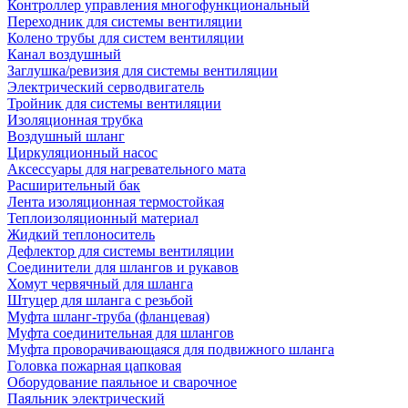
Контроллер управления многофункциональный
Переходник для системы вентиляции
Колено трубы для систем вентиляции
Канал воздушный
Заглушка/ревизия для системы вентиляции
Электрический серводвигатель
Тройник для системы вентиляции
Изоляционная трубка
Воздушный шланг
Циркуляционный насос
Аксессуары для нагревательного мата
Расширительный бак
Лента изоляционная термостойкая
Теплоизоляционный материал
Жидкий теплоноситель
Дефлектор для системы вентиляции
Соединители для шлангов и рукавов
Хомут червячный для шланга
Штуцер для шланга с резьбой
Муфта шланг-труба (фланцевая)
Муфта соединительная для шлангов
Муфта проворачивающаяся для подвижного шланга
Головка пожарная цапковая
Оборудование паяльное и сварочное
Паяльник электрический