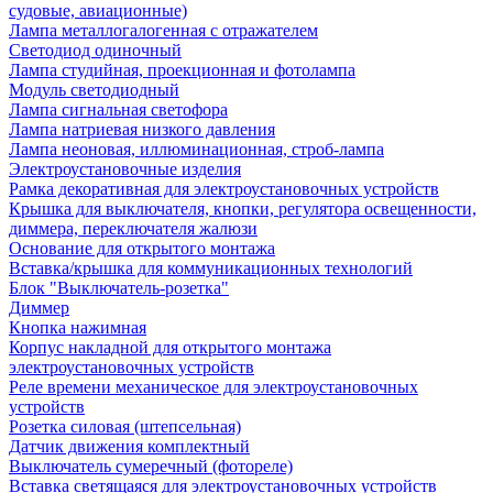
судовые, авиационные)
Лампа металлогалогенная с отражателем
Светодиод одиночный
Лампа студийная, проекционная и фотолампа
Модуль светодиодный
Лампа сигнальная светофора
Лампа натриевая низкого давления
Лампа неоновая, иллюминационная, строб-лампа
Электроустановочные изделия
Рамка декоративная для электроустановочных устройств
Крышка для выключателя, кнопки, регулятора освещенности,
диммера, переключателя жалюзи
Основание для открытого монтажа
Вставка/крышка для коммуникационных технологий
Блок "Выключатель-розетка"
Диммер
Кнопка нажимная
Корпус накладной для открытого монтажа
электроустановочных устройств
Реле времени механическое для электроустановочных
устройств
Розетка силовая (штепсельная)
Датчик движения комплектный
Выключатель сумеречный (фотореле)
Вставка светящаяся для электроустановочных устройств