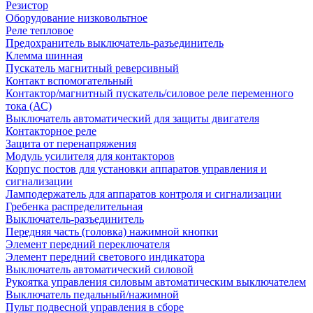
Резистор
Оборудование низковольтное
Реле тепловое
Предохранитель выключатель-разъединитель
Клемма шинная
Пускатель магнитный реверсивный
Контакт вспомогательный
Контактор/магнитный пускатель/силовое реле переменного
тока (АС)
Выключатель автоматический для защиты двигателя
Контакторное реле
Защита от перенапряжения
Модуль усилителя для контакторов
Корпус постов для установки аппаратов управления и
сигнализации
Ламподержатель для аппаратов контроля и сигнализации
Гребенка распределительная
Выключатель-разъединитель
Передняя часть (головка) нажимной кнопки
Элемент передний переключателя
Элемент передний светового индикатора
Выключатель автоматический силовой
Рукоятка управления силовым автоматическим выключателем
Выключатель педальный/нажимной
Пульт подвесной управления в сборе