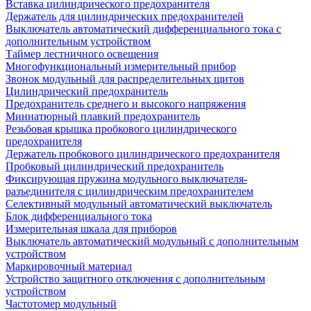
Вставка цилиндрического предохранителя
Держатель для цилиндрических предохранителей
Выключатель автоматический дифференциального тока с
дополнительным устройством
Таймер лестничного освещения
Многофункциональный измерительный прибор
Звонок модульный для распределительных щитов
Цилиндрический предохранитель
Предохранитель среднего и высокого напряжения
Миниатюрный плавкий предохранитель
Резьбовая крышка пробкового цилиндрического
предохранителя
Держатель пробкового цилиндрического предохранителя
Пробковый цилиндрический предохранитель
Фиксирующая пружина модульного выключателя-
разъединителя с цилиндрическим предохранителем
Селективный модульный автоматический выключатель
Блок дифференциального тока
Измерительная шкала для приборов
Выключатель автоматический модульный с дополнительным
устройством
Маркировочный материал
Устройство защитного отключения с дополнительным
устройством
Частотомер модульный