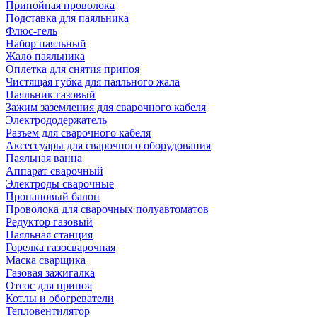
Припойная проволока
Подставка для паяльника
Флюс-гель
Набор паяльный
Жало паяльника
Оплетка для снятия припоя
Чистящая губка для паяльного жала
Паяльник газовый
Зажим заземления для сварочного кабеля
Электрододержатель
Разъем для сварочного кабеля
Аксессуары для сварочного оборудования
Паяльная ванна
Аппарат сварочный
Электроды сварочные
Пропановый балон
Проволока для сварочных полуавтоматов
Редуктор газовый
Паяльная станция
Горелка газосварочная
Маска сварщика
Газовая зажигалка
Отсос для припоя
Котлы и обогреватели
Тепловентилятор