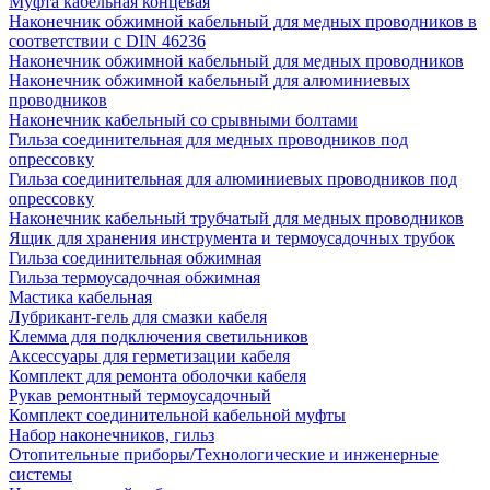
Муфта кабельная концевая
Наконечник обжимной кабельный для медных проводников в
соответствии с DIN 46236
Наконечник обжимной кабельный для медных проводников
Наконечник обжимной кабельный для алюминиевых
проводников
Наконечник кабельный со срывными болтами
Гильза соединительная для медных проводников под
опрессовку
Гильза соединительная для алюминиевых проводников под
опрессовку
Наконечник кабельный трубчатый для медных проводников
Ящик для хранения инструмента и термоусадочных трубок
Гильза соединительная обжимная
Гильза термоусадочная обжимная
Мастика кабельная
Лубрикант-гель для смазки кабеля
Клемма для подключения светильников
Аксессуары для герметизации кабеля
Комплект для ремонта оболочки кабеля
Рукав ремонтный термоусадочный
Комплект соединительной кабельной муфты
Набор наконечников, гильз
Отопительные приборы/Технологические и инженерные
системы