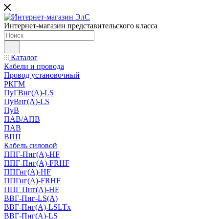
Интернет-магазин представительского класса
Каталог
Кабели и провода
Провод установочный
РКГМ
ПуГВнг(А)-LS
ПуВнг(А)-LS
ПуВ
ПАВ/АПВ
ПАВ
ВПП
Кабель силовой
ППГ-Пнг(А)-HF
ППГ-Пнг(А)-FRHF
ППГнг(А)-HF
ППГнг(А)-FRHF
ППГ Пнг(А)-HF
ВВГ-Пнг-LS(А)
ВВГ-Пнг(А)-LSLTx
ВВГ-Пнг(А)-LS