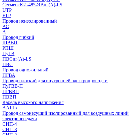
СегментКИ-485-ЭВнг(А)-LS
UTP
FTP
Провод неизолированный
АС
А
Провод гибкий
ШВВП
РПШ
ПуГВ
ПВСнг(А)-LS
ПВС
Провод одножильный
ПГВА
Провод плоский для внутренней электропроводки
ПуГВВ-П
ПГВВП
ПВВП
Кабель высокого напряжения
ААШв
Провод самонесущий изолированный для воздушных линий
электропередачи
СИП-4
СИП-3
СИП-2