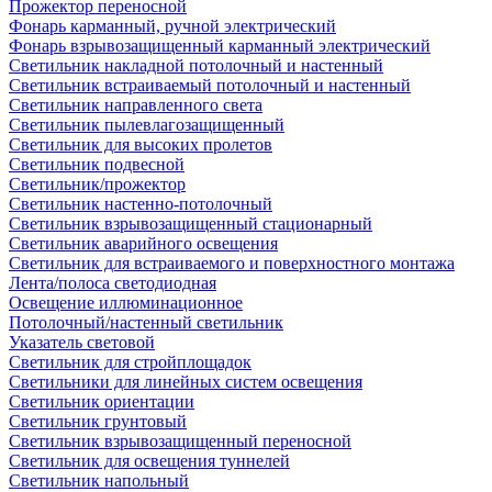
Прожектор переносной
Фонарь карманный, ручной электрический
Фонарь взрывозащищенный карманный электрический
Светильник накладной потолочный и настенный
Светильник встраиваемый потолочный и настенный
Светильник направленного света
Светильник пылевлагозащищенный
Светильник для высоких пролетов
Светильник подвесной
Светильник/прожектор
Светильник настенно-потолочный
Светильник взрывозащищенный стационарный
Светильник аварийного освещения
Светильник для встраиваемого и поверхностного монтажа
Лента/полоса светодиодная
Освещение иллюминационное
Потолочный/настенный светильник
Указатель световой
Светильник для стройплощадок
Светильники для линейных систем освещения
Светильник ориентации
Светильник грунтовый
Светильник взрывозащищенный переносной
Светильник для освещения туннелей
Светильник напольный