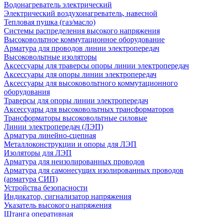
Водонагреватель электрический
Электрический воздухонагреватель, навесной
Тепловая пушка (газ/масло)
Системы распределения высокого напряжения
Высоковольтное коммутационное оборудование
Арматура для проводов линии электропередач
Высоковольтные изоляторы
Аксессуары для траверсы опоры линии электропередач
Аксессуары для опоры линии электропередач
Аксессуары для высоковольтного коммутационного
оборудования
Траверсы для опоры линии электропередач
Аксессуары для высоковольтных трансформаторов
Трансформаторы высоковольтные силовые
Линии электропередач (ЛЭП)
Арматура линейно-сцепная
Металлоконструкции и опоры для ЛЭП
Изоляторы для ЛЭП
Арматура для неизолированных проводов
Арматура для самонесущих изолированных проводов
(арматура СИП)
Устройства безопасности
Индикатор, сигнализатор напряжения
Указатель высокого напряжения
Штанга оперативная