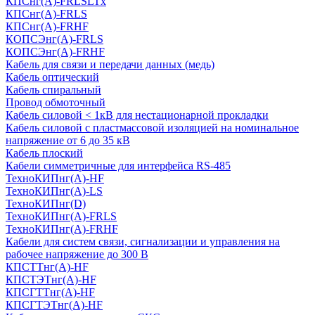
КПСнг(А)-FRLSLTx
КПСнг(А)-FRLS
КПСнг(А)-FRHF
КОПСЭнг(А)-FRLS
КОПСЭнг(А)-FRHF
Кабель для связи и передачи данных (медь)
Кабель оптический
Кабель спиральный
Провод обмоточный
Кабель силовой < 1кВ для нестационарной прокладки
Кабель силовой с пластмассовой изоляцией на номинальное
напряжение от 6 до 35 кВ
Кабель плоский
Кабели симметричные для интерфейса RS-485
ТеxноКИПнг(A)-HF
ТеxноКИПнг(A)-LS
ТеxноКИПнг(D)
ТехноКИПнг(A)-FRLS
ТехноКИПнг(A)-FRHF
Кабели для систем связи, сигнализации и управления на
рабочее напряжение до 300 В
КПСТТнг(A)-HF
КПСТЭТнг(A)-HF
КПСГТТнг(A)-HF
КПСГТЭТнг(A)-HF