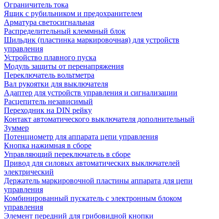
Ограничитель тока
Ящик с рубильником и предохранителем
Арматура светосигнальная
Распределительный клеммный блок
Шильдик (пластинка маркировочная) для устройств
управления
Устройство плавного пуска
Модуль защиты от перенапряжения
Переключатель вольтметра
Вал рукоятки для выключателя
Адаптер для устройств управления и сигнализации
Расцепитель независимый
Переходник на DIN рейку
Контакт автоматического выключателя дополнительный
Зуммер
Потенциометр для аппарата цепи управления
Кнопка нажимная в сборе
Управляющий переключатель в сборе
Привод для силовых автоматических выключателей
электрический
Держатель маркировочной пластины аппарата для цепи
управления
Комбинированный пускатель с электронным блоком
управления
Элемент передний для грибовидной кнопки