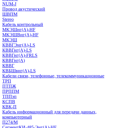
NUM-J
Провод акустический
ШВПМ
Stereo
Кабель контрольный
МКЭШнг(A)-HF
МКЭШВнг(А)-HF
МКЭШ
КВВГЭнг(А)-LS
КВВГнг(А)-LS
КВВГнг(А)-FRLS
КВВГнг(А)
КВВГ
КВБШвнг(А)-LS
Кабели связи, телефонные, телекоммуникационные
ТРП
ПТПЖ
ПРППМ
ТППэп
КСПВ
КВК-П
Кабель информационный для передачи данных,
компьютерный
П274/М
СегментКИ-485-Энг(А)-HF