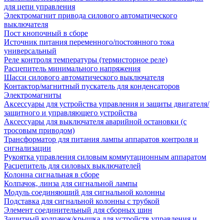
для цепи управления
Электромагнит привода силового автоматического
выключателя
Пост кнопочный в сборе
Источник питания переменного/постоянного тока
универсальный
Реле контроля температуры (термисторное реле)
Расцепитель минимального напряжения
Шасси силового автоматического выключателя
Контактор/магнитный пускатель для конденсаторов
Электромагниты
Аксессуары для устройства управления и защиты двигателя/
защитного и управляющего устройства
Аксессуары для выключателя аварийной остановки (с
тросовым приводом)
Трансформатор для питания лампы аппаратов контроля и
сигнализации
Рукоятка управления силовым коммутационным аппаратом
Расцепитель для силовых выключателей
Колонна сигнальная в сборе
Колпачок, линза для сигнальной лампы
Модуль соединяющий для сигнальной колонны
Подставка для сигнальной колонны с трубкой
Элемент соединительный для сборных шин
Защитный колпачок/крышка для устройств управления и