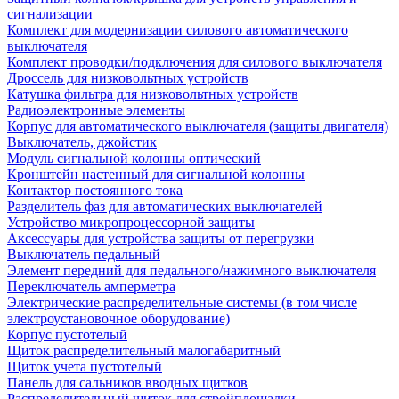
сигнализации
Комплект для модернизации силового автоматического
выключателя
Комплект проводки/подключения для силового выключателя
Дроссель для низковольтных устройств
Катушка фильтра для низковольтных устройств
Радиоэлектронные элементы
Корпус для автоматического выключателя (защиты двигателя)
Выключатель, джойстик
Модуль сигнальной колонны оптический
Кронштейн настенный для сигнальной колонны
Контактор постоянного тока
Разделитель фаз для автоматических выключателей
Устройство микропроцессорной защиты
Аксессуары для устройства защиты от перегрузки
Выключатель педальный
Элемент передний для педального/нажимного выключателя
Переключатель амперметра
Электрические распределительные системы (в том числе
электроустановочное оборудование)
Корпус пустотелый
Щиток распределительный малогабаритный
Щиток учета пустотелый
Панель для сальников вводных щитков
Распределительный щиток для стройплощадки